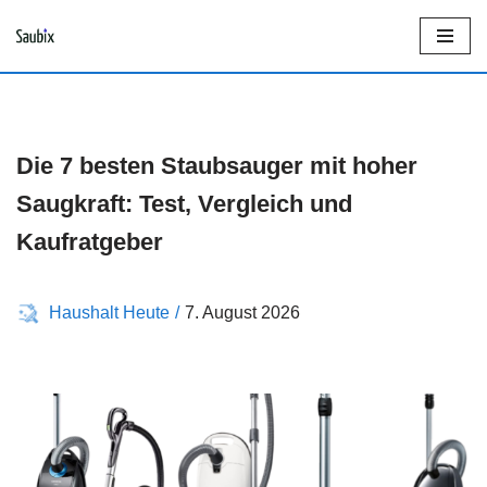
Z
u
m
I
Die 7 besten Staubsauger mit hoher
n
Saugkraft: Test, Vergleich und
h
Kaufratgeber
a
l
Haushalt Heute
7. August 2026
t
s
p
r
i
n