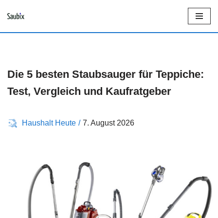
Z
u
m
I
Die 5 besten Staubsauger für Teppiche:
n
Test, Vergleich und Kaufratgeber
h
a
Haushalt Heute
7. August 2026
l
t
s
p
r
i
n