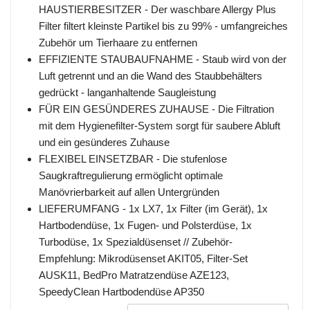
HAUSTIERBESITZER - Der waschbare Allergy Plus
Filter filtert kleinste Partikel bis zu 99% - umfangreiches
Zubehör um Tierhaare zu entfernen
EFFIZIENTE STAUBAUFNAHME - Staub wird von der
Luft getrennt und an die Wand des Staubbehälters
gedrückt - langanhaltende Saugleistung
FÜR EIN GESÜNDERES ZUHAUSE - Die Filtration
mit dem Hygienefilter-System sorgt für saubere Abluft
und ein gesünderes Zuhause
FLEXIBEL EINSETZBAR - Die stufenlose
Saugkraftregulierung ermöglicht optimale
Manövrierbarkeit auf allen Untergründen
LIEFERUMFANG - 1x LX7, 1x Filter (im Gerät), 1x
Hartbodendüse, 1x Fugen- und Polsterdüse, 1x
Turbodüse, 1x Spezialdüsenset // Zubehör-
Empfehlung: Mikrodüsenset AKIT05, Filter-Set
AUSK11, BedPro Matratzendüse AZE123,
SpeedyClean Hartbodendüse AP350