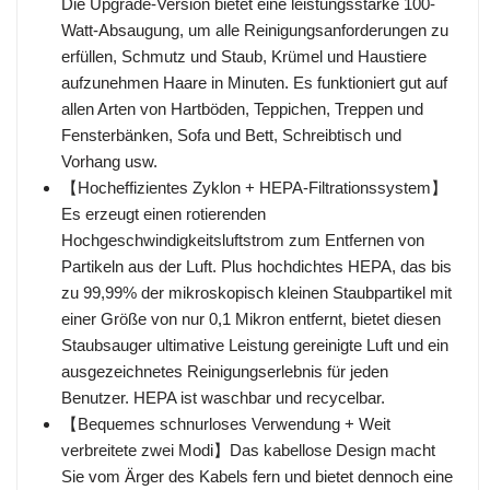
Die Upgrade-Version bietet eine leistungsstarke 100-
Watt-Absaugung, um alle Reinigungsanforderungen zu
erfüllen, Schmutz und Staub, Krümel und Haustiere
aufzunehmen Haare in Minuten. Es funktioniert gut auf
allen Arten von Hartböden, Teppichen, Treppen und
Fensterbänken, Sofa und Bett, Schreibtisch und
Vorhang usw.
【Hocheffizientes Zyklon + HEPA-Filtrationssystem】
Es erzeugt einen rotierenden
Hochgeschwindigkeitsluftstrom zum Entfernen von
Partikeln aus der Luft. Plus hochdichtes HEPA, das bis
zu 99,99% der mikroskopisch kleinen Staubpartikel mit
einer Größe von nur 0,1 Mikron entfernt, bietet diesen
Staubsauger ultimative Leistung gereinigte Luft und ein
ausgezeichnetes Reinigungserlebnis für jeden
Benutzer. HEPA ist waschbar und recycelbar.
【Bequemes schnurloses Verwendung + Weit
verbreitete zwei Modi】Das kabellose Design macht
Sie vom Ärger des Kabels fern und bietet dennoch eine