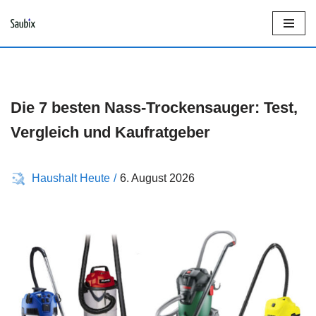
Z
u
m
I
Die 7 besten Nass-Trockensauger: Test,
n
Vergleich und Kaufratgeber
h
a
Haushalt Heute
6. August 2026
l
t
s
p
r
i
n