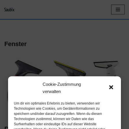
Z
u
m
I
Fenster
n
h
a
l
Cookie-Zustimmung
t
verwalten
s
p
Um dir ein optimales Erlebnis zu bieten, verwenden wir
Technologien wie Cookies, um Geräteinformationen zu
r
speichern und/oder darauf zuzugreifen. Wenn du diesen
Technologien zustimmst, können wir Daten wie das
i
Surfverhalten oder eindeutige IDs auf dieser Website
n