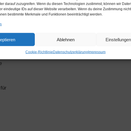
der darauf zuzugreifen. Wenn du diesen Technologien zustimmst, können wir Date
er eindeutige IDs auf dieser Website verarbeiten. Wenn du deine Zustimmung nicht 
önnen bestimmte Merkmale und Funktionen beeinträchtigt werden.
en
eptieren
Ablehnen
Einstellunge
Cookie-Richtlinie
Datenschutzerklärung
Impressum
e
für