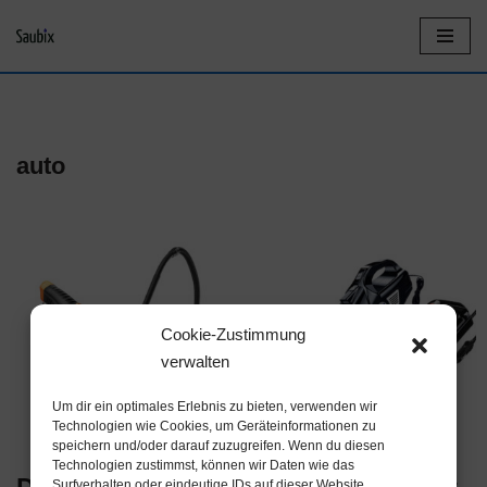
Z
u
m
I
auto
n
h
a
l
t
Cookie-Zustimmung
s
verwalten
p
Um dir ein optimales Erlebnis zu bieten, verwenden wir
r
Technologien wie Cookies, um Geräteinformationen zu
speichern und/oder darauf zuzugreifen. Wenn du diesen
i
Technologien zustimmst, können wir Daten wie das
n
Surfverhalten oder eindeutige IDs auf dieser Website