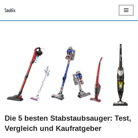
Z
u
m
I
n
h
a
l
t
s
p
Die 5 besten Stabstaubsauger: Test,
r
Vergleich und Kaufratgeber
i
n